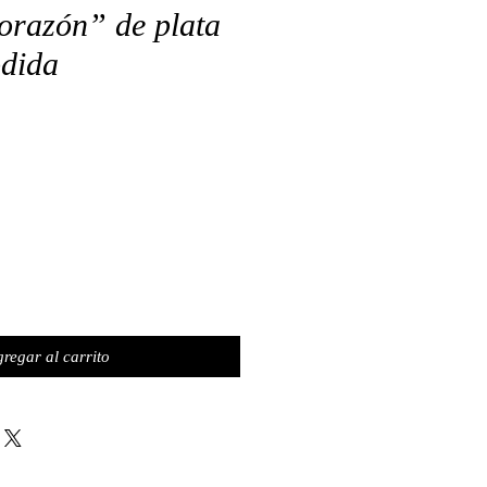
orazón” de plata
odida
o
regar al carrito