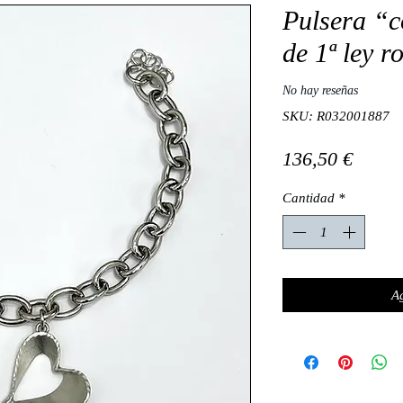
Pulsera “c
de 1ª ley r
No hay reseñas
SKU: R032001887
Preci
136,50 €
Cantidad
*
Ag