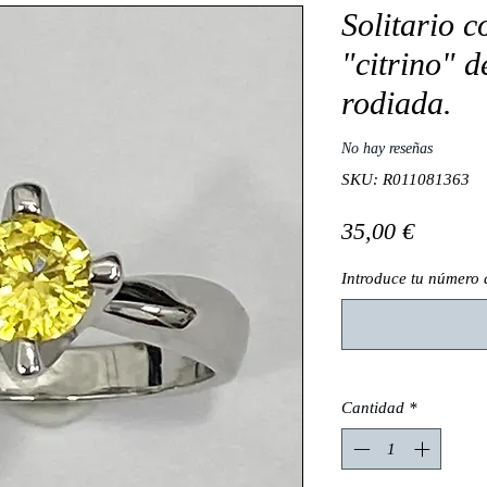
Solitario c
"citrino" d
rodiada.
No hay reseñas
SKU: R011081363
Precio
35,00 €
Introduce tu número 
Cantidad
*