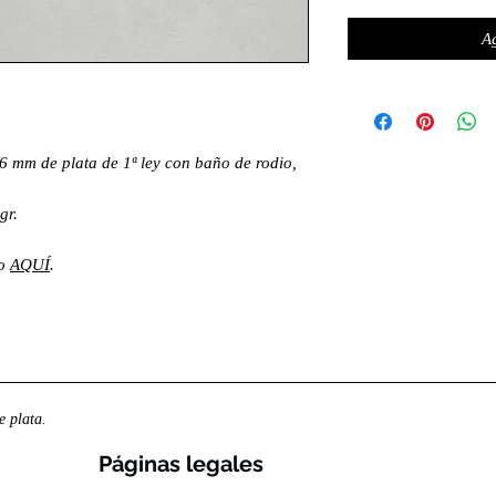
Ag
e 6 mm de plata de 1ª ley con baño de rodio,
gr.
lo
AQUÍ
.
 plata.
Páginas legales​