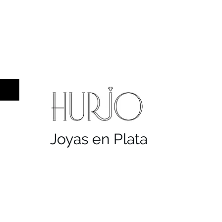
a hombre
Sellos
Cruces
Servicios
Co
Joyas en Plata