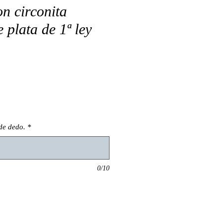
on circonita
e plata de 1ª ley
de dedo.
*
0/10