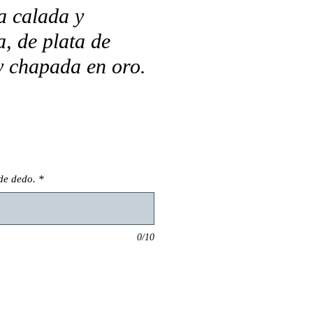
a calada y
, de plata de
y chapada en oro.
o
de dedo.
*
0/10