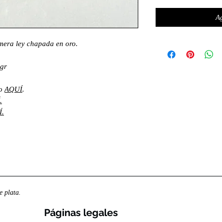
Ag
imera ley chapada en oro.
 gr
lo
AQUÍ
.
.
.
 plata.
Páginas legales​