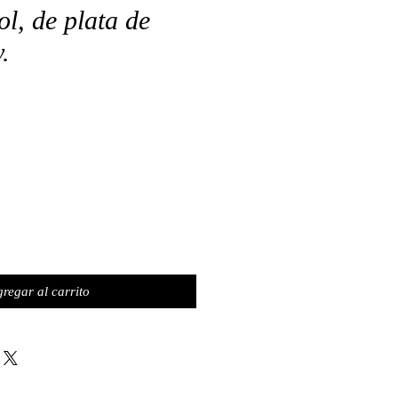
ol, de plata de
.
regar al carrito