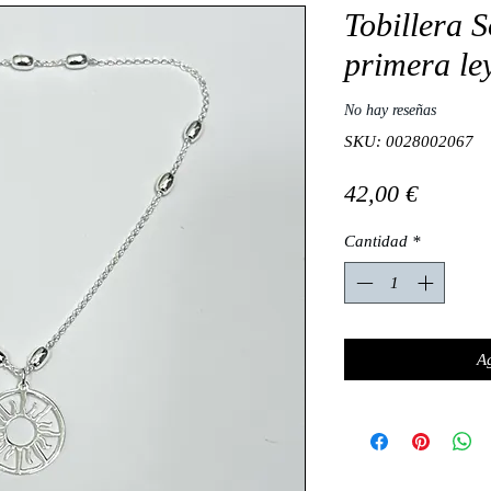
Tobillera S
primera ley
No hay reseñas
SKU: 0028002067
Precio
42,00 €
Cantidad
*
Ag