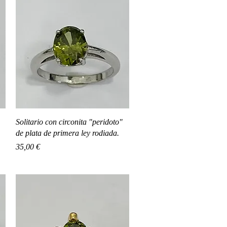
Vista rápida
Solitario con circonita "peridoto"
de plata de primera ley rodiada.
Precio
35,00 €