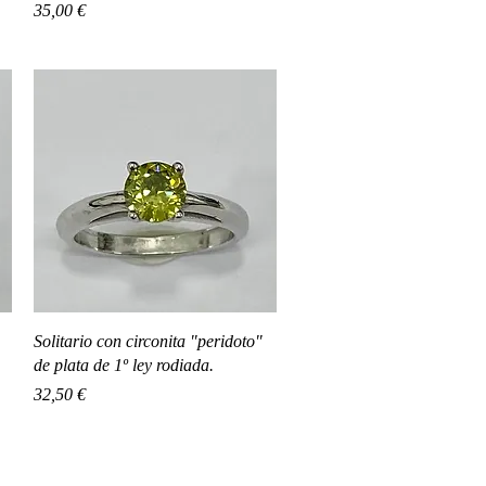
Precio
35,00 €
Vista rápida
Solitario con circonita "peridoto"
de plata de 1º ley rodiada.
Precio
32,50 €