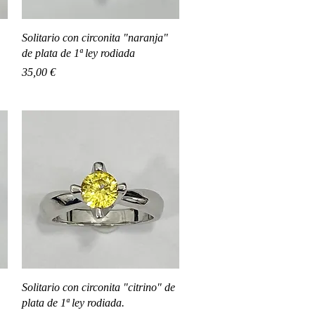
Vista rápida
Solitario con circonita "naranja"
.
de plata de 1ª ley rodiada
Precio
35,00 €
Vista rápida
Solitario con circonita "citrino" de
plata de 1ª ley rodiada.