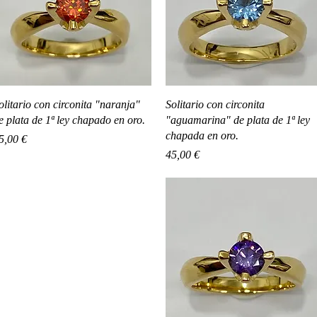
Vista rápida
Vista rápida
olitario con circonita "naranja"
Solitario con circonita
e plata de 1ª ley chapado en oro.
"aguamarina" de plata de 1ª ley
chapada en oro.
recio
5,00 €
Precio
45,00 €