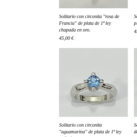
Vista rápida
Solitario con circonita "rosa de
S
Francia" de plata de 1ª ley
p
chapada en oro.
P
4
Precio
45,00 €
Vista rápida
Solitario con circonita
S
"aguamarina" de plata de 1ª ley
d