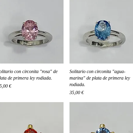
Vista rápida
Vista rápida
olitario con circonita "rosa" de
Solitario con circonita "agua-
lata de primera ley rodiada.
marina" de plata de primera ley
rodiada.
recio
5,00 €
Precio
35,00 €