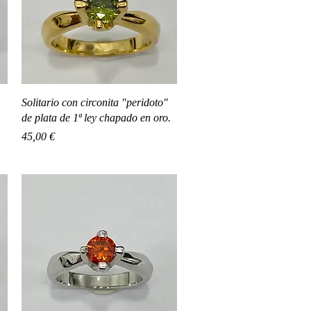
Vista rápida
Solitario con circonita "peridoto"
de plata de 1ª ley chapado en oro.
Precio
45,00 €