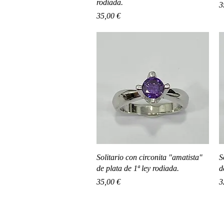
rodiada.
P
3
Precio
35,00 €
Vista rápida
Solitario con circonita "amatista"
S
de plata de 1ª ley rodiada.
d
Precio
P
35,00 €
3