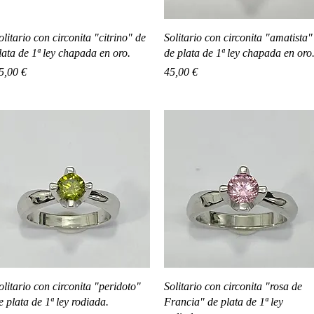
Vista rápida
Vista rápida
olitario con circonita "citrino" de
Solitario con circonita "amatista"
lata de 1ª ley chapada en oro.
de plata de 1ª ley chapada en oro
recio
Precio
5,00 €
45,00 €
Vista rápida
Vista rápida
olitario con circonita "peridoto"
Solitario con circonita "rosa de
e plata de 1ª ley rodiada.
Francia" de plata de 1ª ley