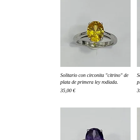
Vista rápida
Solitario con circonita "citrino" de
S
plata de primera ley rodiada.
p
Precio
P
35,00 €
3