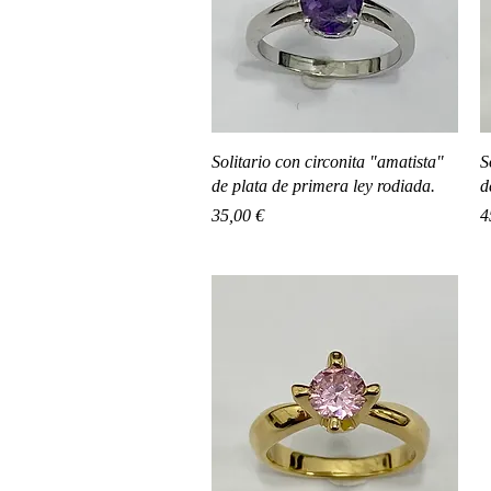
Vista rápida
Solitario con circonita "amatista"
S
de plata de primera ley rodiada.
d
Precio
P
35,00 €
4