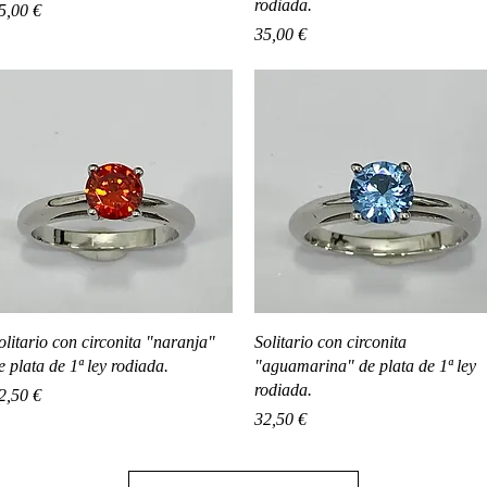
rodiada.
recio
5,00 €
Precio
35,00 €
Vista rápida
Vista rápida
olitario con circonita "naranja"
Solitario con circonita
e plata de 1ª ley rodiada.
"aguamarina" de plata de 1ª ley
rodiada.
recio
2,50 €
Precio
32,50 €