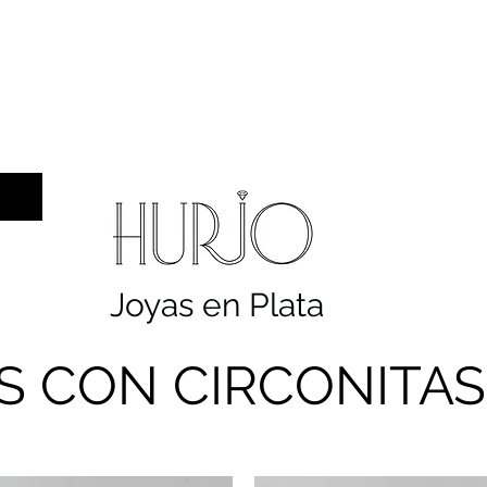
a hombre
Sellos
Cruces
Servicios
Co
Joyas en Plata
S CON CIRCONITA